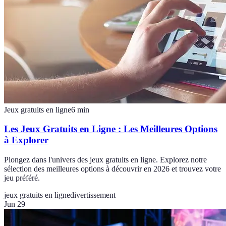
Jeux gratuits en ligne
6
min
Les Jeux Gratuits en Ligne : Les Meilleures Options
à Explorer
Plongez dans l'univers des jeux gratuits en ligne. Explorez notre
sélection des meilleures options à découvrir en 2026 et trouvez votre
jeu préféré.
jeux gratuits en ligne
divertissement
Jun 29