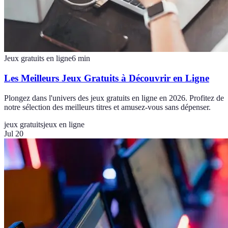
Jeux gratuits en ligne
6
min
Les Meilleurs Jeux Gratuits à Découvrir en Ligne
Plongez dans l'univers des jeux gratuits en ligne en 2026. Profitez de
notre sélection des meilleurs titres et amusez-vous sans dépenser.
jeux gratuits
jeux en ligne
Jul 20