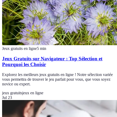
Jeux gratuits en ligne
5
min
Jeux Gratuits sur Navigateur : Top Sélection et
Pourquoi les Choisir
Explorez les meilleurs jeux gratuits en ligne ! Notre sélection variée
vous permettra de trouver le jeu parfait pour vous, que vous soyez
novice ou expert.
jeux gratuits
jeux en ligne
Jul 23