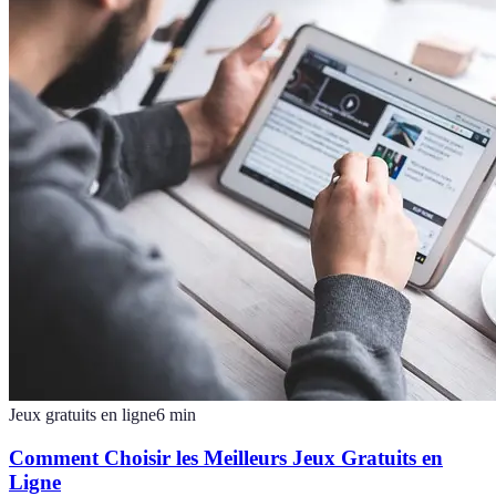
Jeux gratuits en ligne
6
min
Comment Choisir les Meilleurs Jeux Gratuits en
Ligne