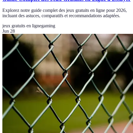
Explorez notre guide complet des jeux gratuits en ligne pour 2026,
incluant des astuces, comparatifs et recommandations adaptées.
jeux gratuits en ligne
gaming
Jun 28