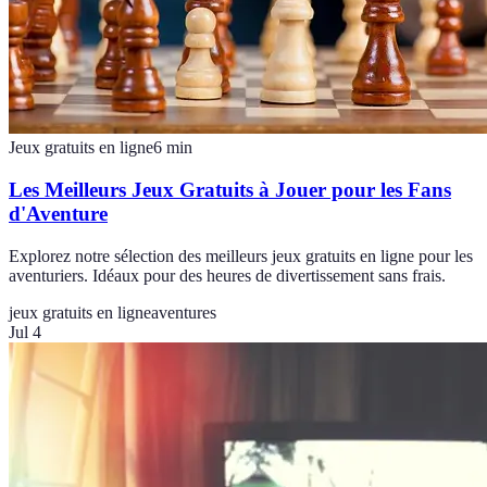
Jeux gratuits en ligne
6
min
Les Meilleurs Jeux Gratuits à Jouer pour les Fans
d'Aventure
Explorez notre sélection des meilleurs jeux gratuits en ligne pour les
aventuriers. Idéaux pour des heures de divertissement sans frais.
jeux gratuits en ligne
aventures
Jul 4