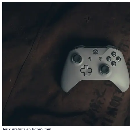
Jeux gratuits en ligne
5
min