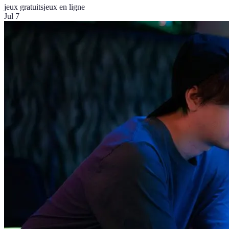
jeux gratuits
jeux en ligne
Jul 7