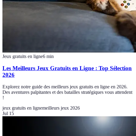
Jeux gratuits en ligne
6
min
Les Meilleurs Jeux Gratuits en Ligne : Top Sélection
2026
Explorez notre guide des meilleurs jeux gratuits en ligne en 2026.
Des aventures palpitantes et des batailles stratégiques vous attendent
!
jeux gratuits en ligne
meilleurs jeux 2026
Jul 15