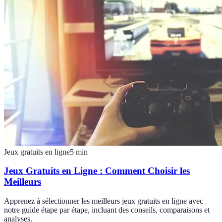
Jeux gratuits en ligne
5
min
Jeux Gratuits en Ligne : Comment Choisir les
Meilleurs
Apprenez à sélectionner les meilleurs jeux gratuits en ligne avec
notre guide étape par étape, incluant des conseils, comparaisons et
analyses.