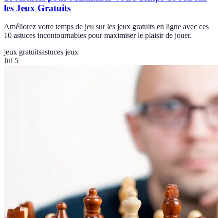
les Jeux Gratuits
Améliorez votre temps de jeu sur les jeux gratuits en ligne avec ces
10 astuces incontournables pour maximiser le plaisir de jouer.
jeux gratuits
astuces jeux
Jul 5