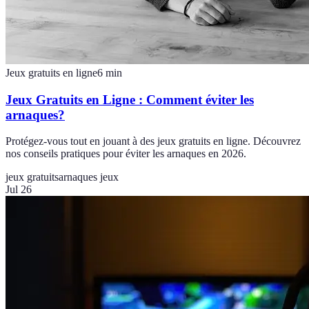
Jeux gratuits en ligne
6
min
Jeux Gratuits en Ligne : Comment éviter les
arnaques?
Protégez-vous tout en jouant à des jeux gratuits en ligne. Découvrez
nos conseils pratiques pour éviter les arnaques en 2026.
jeux gratuits
arnaques jeux
Jul 26