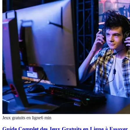
Jeux gratuits en ligne
6
min
Guide Complet des Jeux Gratuits en Ligne à Essayer