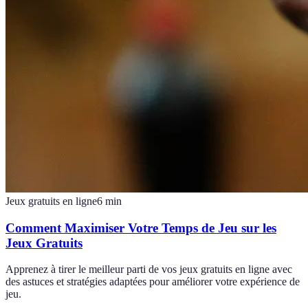
Jeux gratuits en ligne
6
min
Comment Maximiser Votre Temps de Jeu sur les
Jeux Gratuits
Apprenez à tirer le meilleur parti de vos jeux gratuits en ligne avec
des astuces et stratégies adaptées pour améliorer votre expérience de
jeu.