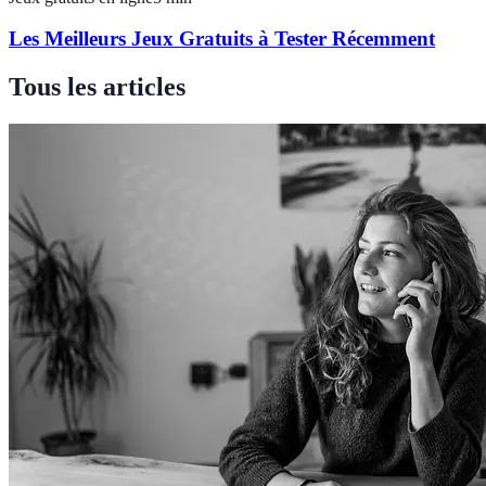
Les Meilleurs Jeux Gratuits à Tester Récemment
Tous les articles