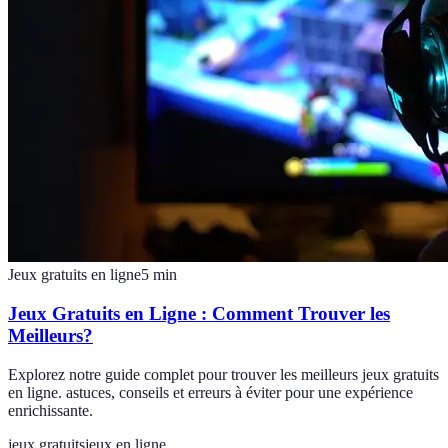
Jeux gratuits en ligne
5
min
Jeux Gratuits en Ligne : Comment Trouver les
Meilleurs?
Explorez notre guide complet pour trouver les meilleurs jeux gratuits
en ligne. astuces, conseils et erreurs à éviter pour une expérience
enrichissante.
jeux gratuits
jeux en ligne