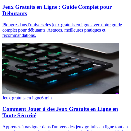
Jeux Gratuits en Ligne : Guide Complet pour
Débutants
Plongez dans l'univers des jeux gratuits en ligne avec notre guide
complet pour débutants. Astuces, meilleures pratiques et
recommandations.
Jeux gratuits en ligne
6
min
Comment Jouer à des Jeux Gratuits en Ligne en
Toute Sécurité
Apprenez à naviguer dans l'univers des jeux gratuits en ligne tout en