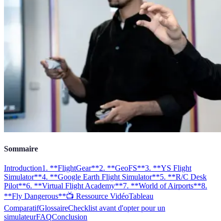
Sommaire
Introduction
1. **FlightGear**
2. **GeoFS**
3. **YS Flight
Simulator**
4. **Google Earth Flight Simulator**
5. **R/C Desk
Pilot**
6. **Virtual Flight Academy**
7. **World of Airports**
8.
**Fly Dangerous**
📺 Ressource Vidéo
Tableau
Comparatif
Glossaire
Checklist avant d'opter pour un
simulateur
FAQ
Conclusion