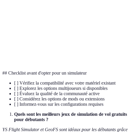
Reproduction informatique des contrôles et
Simulation de vol
des fonctions du vol
Extensions créées par l'utilisateur qui ajoutent
Mods
du contenu supplémentaire au jeu
Référent aux avions ou véhicules contrôlés à
Radiocommandés
distance par des ondes radio
## Checklist avant d'opter pour un simulateur
[ ] Vérifiez la compatibilité avec votre matériel existant
[ ] Explorez les options multijoueurs si disponibles
[ ] Évaluez la qualité de la communauté active
[ ] Considérez les options de mods ou extensions
[ ] Informez-vous sur les configurations requises
Quels sont les meilleurs jeux de simulation de vol gratuits
pour débutants ?
YS Flight Simulator et GeoFS sont idéaux pour les débutants grâce