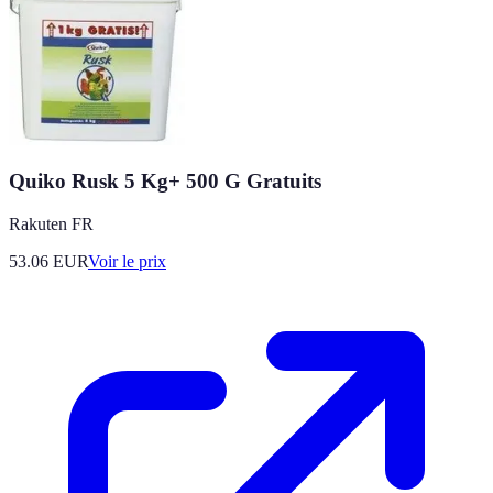
Quiko Rusk 5 Kg+ 500 G Gratuits
Rakuten FR
53.06
EUR
Voir le prix