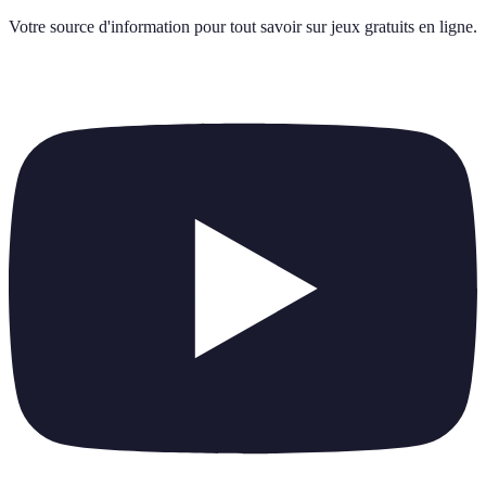
Votre source d'information pour tout savoir sur
jeux gratuits en ligne
.