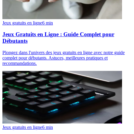
Jeux gratuits en ligne
6
min
Jeux Gratuits en Ligne : Guide Complet pour
Débutants
Plongez dans l'univers des jeux gratuits en ligne avec notre guide
complet pour débutants. Astuces, meilleures pratiques et
recommandations.
Jeux gratuits en ligne
6
min