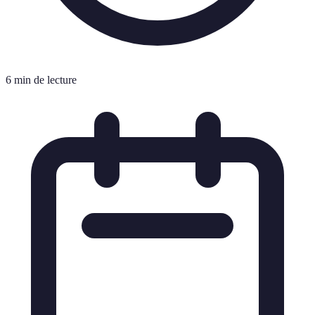
6 min de lecture