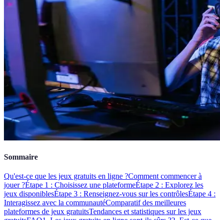
Sommaire
Qu'est-ce que les jeux gratuits en ligne ?
Comment commencer à
jouer ?
Étape 1 : Choisissez une plateforme
Étape 2 : Explorez les
jeux disponibles
Étape 3 : Renseignez-vous sur les contrôles
Étape 4 :
Interagissez avec la communauté
Comparatif des meilleures
plateformes de jeux gratuits
Tendances et statistiques sur les jeux