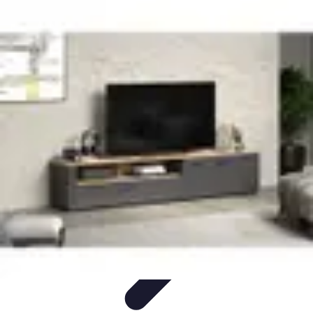
Jeux Gratos
Genres de Jeux
Classements et Tops
Guides et
Astuces
Actualité
Comparatifs
Jeux Gratos