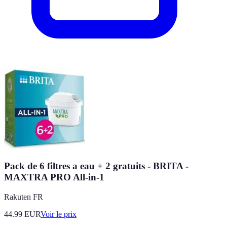
Pack de 6 filtres a eau + 2 gratuits - BRITA -
MAXTRA PRO All-in-1
Rakuten FR
44.99
EUR
Voir le prix