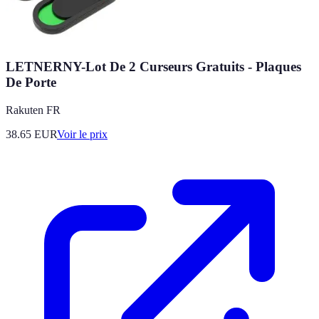
LETNERNY-Lot De 2 Curseurs Gratuits - Plaques
De Porte
Rakuten FR
38.65
EUR
Voir le prix