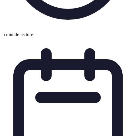
5 min de lecture