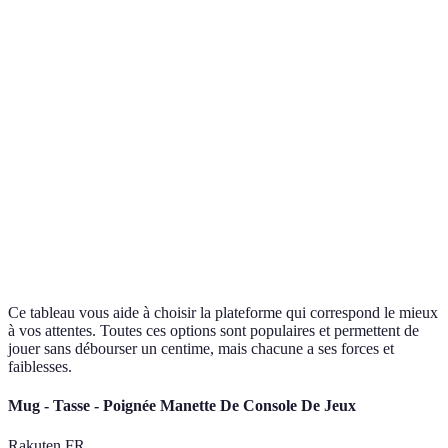
Miniclip
Sports, puzzle
de qualité,
certaines
variétés
fonctions
Contenu
Pas très
Indépendants,
original,
convivial pour
Newgrounds
arts
créateurs
les nouveaux
talentueux
utilisateurs
Plus axé sur
Variété des
Jeux de
les jeux
Pogo
jeux,
société
d'arcade
simplicité
simples
Ce tableau vous aide à choisir la plateforme qui correspond le mieux
à vos attentes. Toutes ces options sont populaires et permettent de
jouer sans débourser un centime, mais chacune a ses forces et
faiblesses.
Mug - Tasse - Poignée Manette De Console De Jeux
Rakuten FR