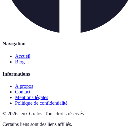
Navigation
Accueil
Blog
Informations
A propos
Contact
Mentions légales
Politique de confidentialité
©
2026
Jeux Gratos
.
Tous droits réservés.
Certains liens sont des liens affiliés.