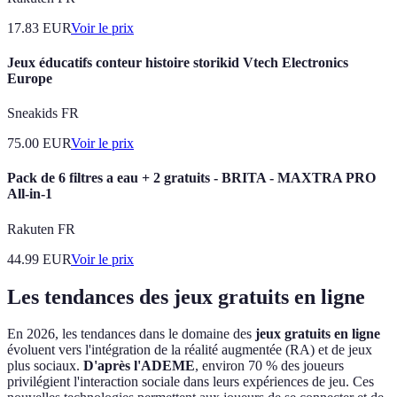
17.83
EUR
Voir le prix
Jeux éducatifs conteur histoire storikid Vtech Electronics
Europe
Sneakids FR
75.00
EUR
Voir le prix
Pack de 6 filtres a eau + 2 gratuits - BRITA - MAXTRA PRO
All-in-1
Rakuten FR
44.99
EUR
Voir le prix
Les tendances des jeux gratuits en ligne
En 2026, les tendances dans le domaine des
jeux gratuits en ligne
évoluent vers l'intégration de la réalité augmentée (RA) et de jeux
plus sociaux.
D'après l'ADEME
, environ 70 % des joueurs
privilégient l'interaction sociale dans leurs expériences de jeu. Ces