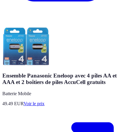
Ensemble Panasonic Eneloop avec 4 piles AA et
AAA et 2 boîtiers de piles AccuCell gratuits
Batterie Mobile
49.49
EUR
Voir le prix