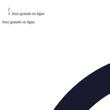
Jeux gratuits en ligne
Jeux gratuits en ligne