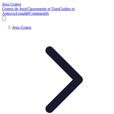
Jeux Gratos
Genres de Jeux
Classements et Tops
Guides et
Astuces
Actualité
Comparatifs
Jeux Gratos