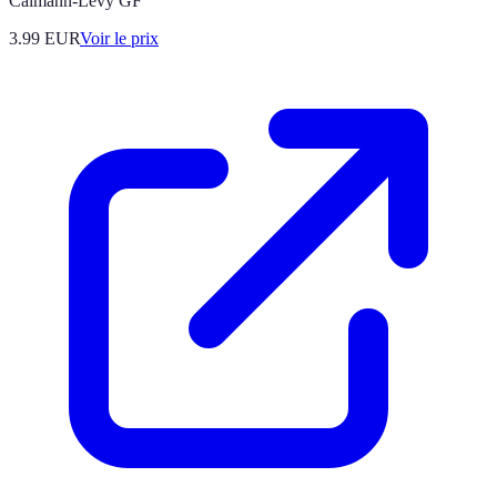
Calmann-Lévy GF
3.99
EUR
Voir le prix