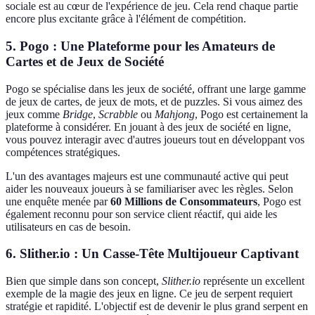
sociale est au cœur de l'expérience de jeu. Cela rend chaque partie
encore plus excitante grâce à l'élément de compétition.
5.
Pogo : Une Plateforme pour les Amateurs de
Cartes et de Jeux de Société
Pogo se spécialise dans les jeux de société, offrant une large gamme
de jeux de cartes, de jeux de mots, et de puzzles. Si vous aimez des
jeux comme
Bridge
,
Scrabble
ou
Mahjong
, Pogo est certainement la
plateforme à considérer. En jouant à des jeux de société en ligne,
vous pouvez interagir avec d'autres joueurs tout en développant vos
compétences stratégiques.
L'un des avantages majeurs est une communauté active qui peut
aider les nouveaux joueurs à se familiariser avec les règles. Selon
une enquête menée par
60 Millions de Consommateurs
, Pogo est
également reconnu pour son service client réactif, qui aide les
utilisateurs en cas de besoin.
6.
Slither.io : Un Casse-Tête Multijoueur Captivant
Bien que simple dans son concept,
Slither.io
représente un excellent
exemple de la magie des jeux en ligne. Ce jeu de serpent requiert
stratégie et rapidité. L'objectif est de devenir le plus grand serpent en