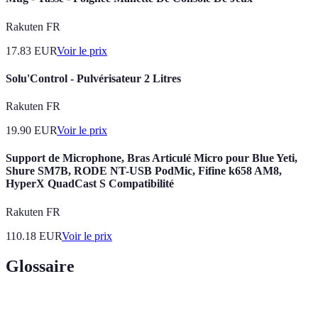
Rakuten FR
17.83
EUR
Voir le prix
Solu'Control - Pulvérisateur 2 Litres
Rakuten FR
19.90
EUR
Voir le prix
Support de Microphone, Bras Articulé Micro pour Blue Yeti,
Shure SM7B, RODE NT-USB PodMic, Fifine k658 AM8,
HyperX QuadCast S Compatibilité
Rakuten FR
110.18
EUR
Voir le prix
Glossaire
Terme
Définition