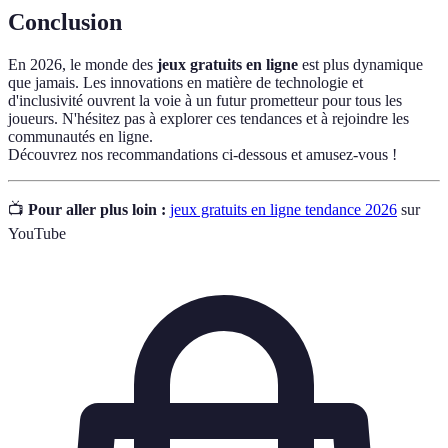
Conclusion
En 2026, le monde des
jeux gratuits en ligne
est plus dynamique
que jamais. Les innovations en matière de technologie et
d'inclusivité ouvrent la voie à un futur prometteur pour tous les
joueurs. N'hésitez pas à explorer ces tendances et à rejoindre les
communautés en ligne.
Découvrez nos recommandations ci-dessous et amusez-vous !
📺
Pour aller plus loin :
jeux gratuits en ligne tendance 2026
sur
YouTube