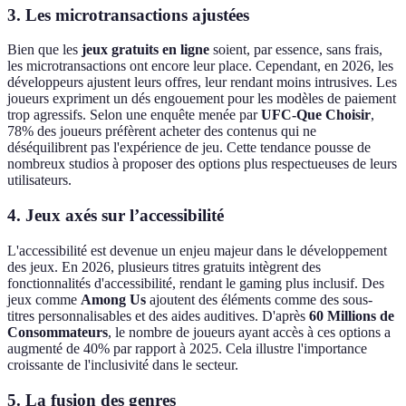
3. Les microtransactions ajustées
Bien que les
jeux gratuits en ligne
soient, par essence, sans frais,
les microtransactions ont encore leur place. Cependant, en 2026, les
développeurs ajustent leurs offres, leur rendant moins intrusives. Les
joueurs expriment un dés engouement pour les modèles de paiement
trop agressifs. Selon une enquête menée par
UFC-Que Choisir
,
78% des joueurs préfèrent acheter des contenus qui ne
déséquilibrent pas l'expérience de jeu. Cette tendance pousse de
nombreux studios à proposer des options plus respectueuses de leurs
utilisateurs.
4. Jeux axés sur l’accessibilité
L'accessibilité est devenue un enjeu majeur dans le développement
des jeux. En 2026, plusieurs titres gratuits intègrent des
fonctionnalités d'accessibilité, rendant le gaming plus inclusif. Des
jeux comme
Among Us
ajoutent des éléments comme des sous-
titres personnalisables et des aides auditives. D'après
60 Millions de
Consommateurs
, le nombre de joueurs ayant accès à ces options a
augmenté de 40% par rapport à 2025. Cela illustre l'importance
croissante de l'inclusivité dans le secteur.
5. La fusion des genres