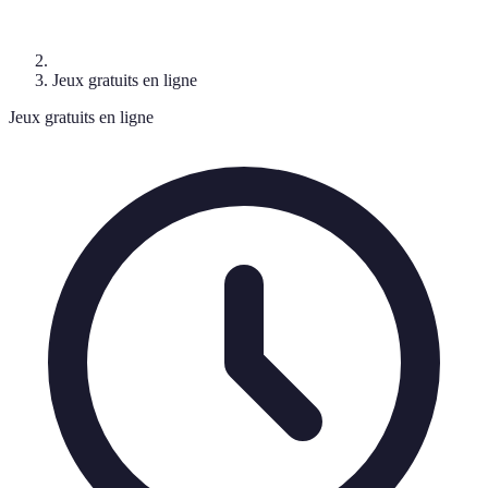
Jeux gratuits en ligne
Jeux gratuits en ligne