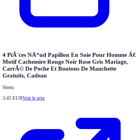
4 PiÃ¨ces NÅ“ud Papillon En Soie Pour Homme Ã€
Motif Cachemire Rouge Noir Rose Gris Mariage,
CarrÃ© De Poche Et Boutons De Manchette
Gratuits, Cadeau
Shein
3.45
EUR
Voir le prix