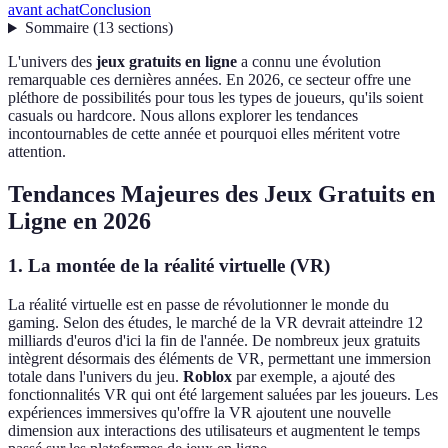
avant achat
Conclusion
Sommaire
(
13
sections
)
L'univers des
jeux gratuits en ligne
a connu une évolution
remarquable ces dernières années. En 2026, ce secteur offre une
pléthore de possibilités pour tous les types de joueurs, qu'ils soient
casuals ou hardcore. Nous allons explorer les tendances
incontournables de cette année et pourquoi elles méritent votre
attention.
Tendances Majeures des Jeux Gratuits en
Ligne en 2026
1. La montée de la réalité virtuelle (VR)
La réalité virtuelle est en passe de révolutionner le monde du
gaming. Selon des études, le marché de la VR devrait atteindre 12
milliards d'euros d'ici la fin de l'année. De nombreux jeux gratuits
intègrent désormais des éléments de VR, permettant une immersion
totale dans l'univers du jeu.
Roblox
par exemple, a ajouté des
fonctionnalités VR qui ont été largement saluées par les joueurs. Les
expériences immersives qu'offre la VR ajoutent une nouvelle
dimension aux interactions des utilisateurs et augmentent le temps