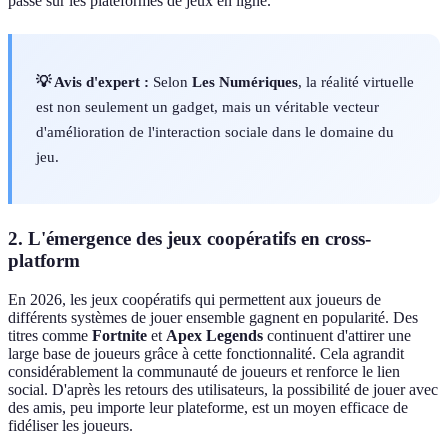
passé sur les plateformes de jeux en ligne.
💡 Avis d'expert :
Selon
Les Numériques
, la réalité virtuelle
est non seulement un gadget, mais un véritable vecteur
d'amélioration de l'interaction sociale dans le domaine du
jeu.
2. L'émergence des jeux coopératifs en cross-
platform
En 2026, les jeux coopératifs qui permettent aux joueurs de
différents systèmes de jouer ensemble gagnent en popularité. Des
titres comme
Fortnite
et
Apex Legends
continuent d'attirer une
large base de joueurs grâce à cette fonctionnalité. Cela agrandit
considérablement la communauté de joueurs et renforce le lien
social. D'après les retours des utilisateurs, la possibilité de jouer avec
des amis, peu importe leur plateforme, est un moyen efficace de
fidéliser les joueurs.