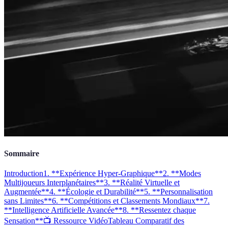
Sommaire
Introduction
1. **Expérience Hyper-Graphique**
2. **Modes
Multijoueurs Interplanétaires**
3. **Réalité Virtuelle et
Augmentée**
4. **Écologie et Durabilité**
5. **Personnalisation
sans Limites**
6. **Compétitions et Classements Mondiaux**
7.
**Intelligence Artificielle Avancée**
8. **Ressentez chaque
Sensation**
📺 Ressource Vidéo
Tableau Comparatif des