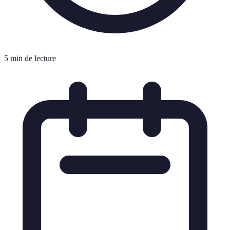
5 min de lecture