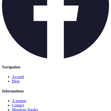
Navigation
Accueil
Blog
Informations
A propos
Contact
Mentions légales