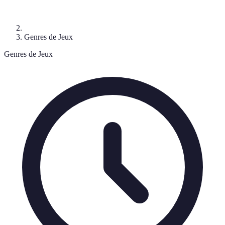
Genres de Jeux
Genres de Jeux