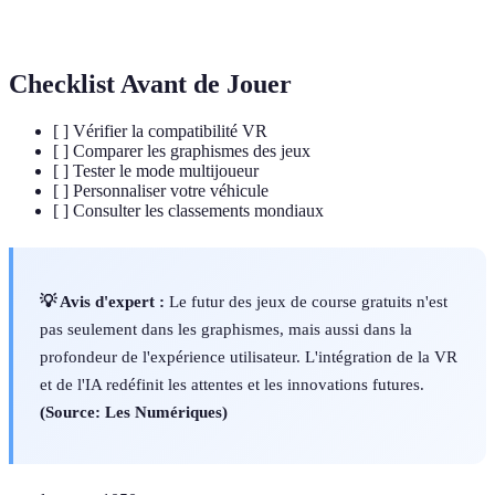
normalement une intelligence humaine.
Artificielle)
Checklist Avant de Jouer
[ ] Vérifier la compatibilité VR
[ ] Comparer les graphismes des jeux
[ ] Tester le mode multijoueur
[ ] Personnaliser votre véhicule
[ ] Consulter les classements mondiaux
💡 Avis d'expert :
Le futur des jeux de course gratuits n'est
pas seulement dans les graphismes, mais aussi dans la
profondeur de l'expérience utilisateur. L'intégration de la VR
et de l'IA redéfinit les attentes et les innovations futures.
(Source: Les Numériques)