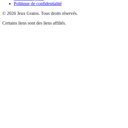
Politique de confidentialité
©
2026
Jeux Gratos
.
Tous droits réservés.
Certains liens sont des liens affiliés.