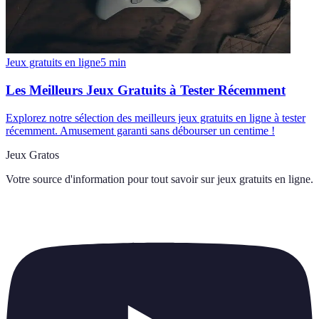
Jeux gratuits en ligne
5
min
Les Meilleurs Jeux Gratuits à Tester Récemment
Explorez notre sélection des meilleurs jeux gratuits en ligne à tester
récemment. Amusement garanti sans débourser un centime !
Jeux Gratos
Votre source d'information pour tout savoir sur
jeux gratuits en ligne
.