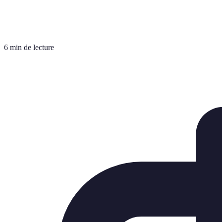
6 min de lecture