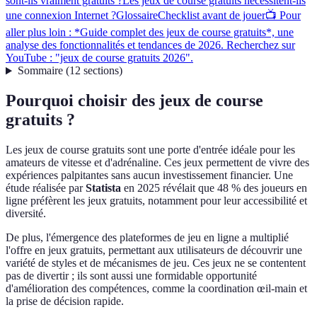
sont-ils vraiment gratuits ?
Les jeux de course gratuits nécessitent-ils
une connexion Internet ?
Glossaire
Checklist avant de jouer
📺 Pour
aller plus loin : *Guide complet des jeux de course gratuits*, une
analyse des fonctionnalités et tendances de 2026. Recherchez sur
YouTube : "jeux de course gratuits 2026".
Sommaire
(
12
sections
)
Pourquoi choisir des jeux de course
gratuits ?
Les jeux de course gratuits sont une porte d'entrée idéale pour les
amateurs de vitesse et d'adrénaline. Ces jeux permettent de vivre des
expériences palpitantes sans aucun investissement financier. Une
étude réalisée par
Statista
en 2025 révélait que 48 % des joueurs en
ligne préfèrent les jeux gratuits, notamment pour leur accessibilité et
diversité.
De plus, l'émergence des plateformes de jeu en ligne a multiplié
l'offre en jeux gratuits, permettant aux utilisateurs de découvrir une
variété de styles et de mécanismes de jeu. Ces jeux ne se contentent
pas de divertir ; ils sont aussi une formidable opportunité
d'amélioration des compétences, comme la coordination œil-main et
la prise de décision rapide.