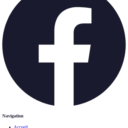
Navigation
Accueil