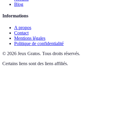
Blog
Informations
A propos
Contact
Mentions légales
Politique de confidentialité
©
2026
Jeux Gratos
.
Tous droits réservés.
Certains liens sont des liens affiliés.