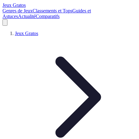
Jeux Gratos
Genres de Jeux
Classements et Tops
Guides et
Astuces
Actualité
Comparatifs
Jeux Gratos