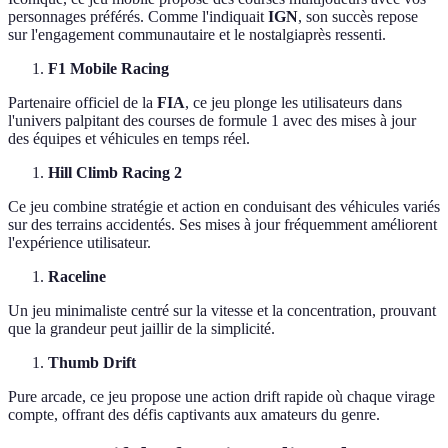
personnages préférés. Comme l'indiquait
IGN
, son succès repose
sur l'engagement communautaire et le nostalgiaprès ressenti.
F1 Mobile Racing
Partenaire officiel de la
FIA
, ce jeu plonge les utilisateurs dans
l'univers palpitant des courses de formule 1 avec des mises à jour
des équipes et véhicules en temps réel.
Hill Climb Racing 2
Ce jeu combine stratégie et action en conduisant des véhicules variés
sur des terrains accidentés. Ses mises à jour fréquemment améliorent
l'expérience utilisateur.
Raceline
Un jeu minimaliste centré sur la vitesse et la concentration, prouvant
que la grandeur peut jaillir de la simplicité.
Thumb Drift
Pure arcade, ce jeu propose une action drift rapide où chaque virage
compte, offrant des défis captivants aux amateurs du genre.