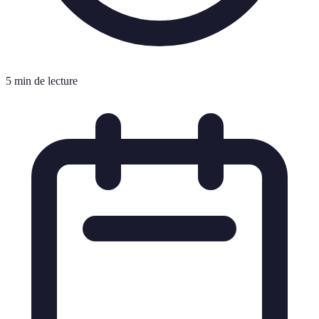
5 min de lecture