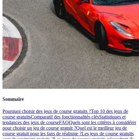
Sommaire
Pourquoi choisir des jeux de course gratuits ?
Top 10 des jeux de
course gratuits
Comparatif des fonctionnalités clés
Statistiques et
tendances des jeux de course
FAQ
Quels sont les critères à considérer
pour choisir un jeu de course gratuit ?
Quel est le meilleur jeu de
course gratuit pour les fans de réalisme ?
Les jeux de course gratuits