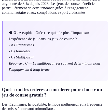
augmenté de 8 % depuis 2023. Les jeux de course bénéficient
particulièrement de cette tendance grâce à l'engagement
communautaire et aux compétitions eSport croissantes.
🧠 Quiz rapide :
Qu'est-ce qui a le plus d'impact sur
l'expérience de jeu dans les jeux de course ?
- A) Graphismes
- B) Jouabilité
- C) Multijoueur
Réponse : C — Le multijoueur est souvent déterminant pour
l'engagement à long terme.
Quels sont les critères à considérer pour choisir un
jeu de course gratuit ?
Les graphismes, la jouabilité, le mode multijoueur et la fréquence
des mises à jour sont primordiaux.